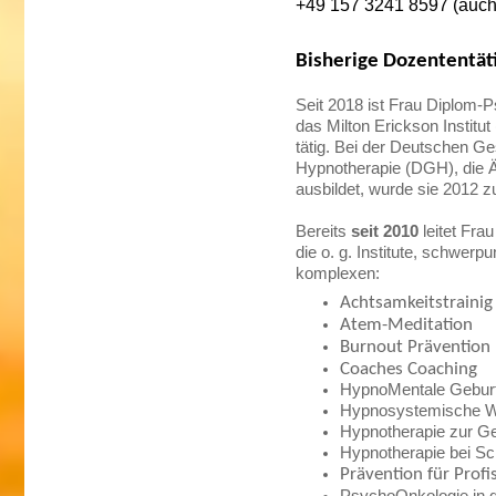
+49 157 3241 8597 (auch
Bisherige Dozententäti
Seit 2018 ist Frau Diplom-P
das Milton Erickson Institu
tätig. Bei der Deutschen Ge
Hypnotherapie (DGH), die 
ausbildet, wurde sie 2012 z
Bereits
seit 2010
leitet Frau
die o. g. Institute, schwe
komplexen:
Achtsamkeitstrainig
Atem-Meditation
Burnout Prävention
Coaches Coaching
HypnoMentale Geburt
Hypnosystemische Wa
Hypnotherapie zur Ge
Hypnotherapie bei Sc
Prävention für Profi
PsychoOnkologie in 