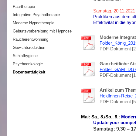
Paartherapie
Samstag, 20.11.2021
Integrative Psychotherapie
Praktiken aus dem alt
Effektivität in die hy
Moderne Hypnotherapie
Geburtsvorbereitung mit Hypnose
Moderne Integrat
Raucherentwöhnung
Folder_König_201
Gewichtsreduktion
PDF-Dokument [2
Schlafhygiene
Ganzheitliche At
Psychoonkologie
Folder_GAM_DGH
Dozententätigkeit
PDF-Dokument [1
Artikel zum The
HeldInnen-Reise_
PDF-Dokument [5
Mai: Sa., 8./So., 9.:
Modern
Update your compe
Samstag: 9.30 – 17