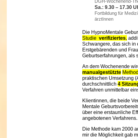
DGH-Wochenend-The
Sa.: 9.30 – 17.30 U
Fortbildung für Medi
ärztInnen
Die HypnoMentale Geburts
Studie
verifiziertes
,
addi
Schwangere, das sich in 
Erstgebärenden und Frau
Geburtserfahrungen, als s
An dem Wochenende wir
manualgestützte
Metho
praktischen Umsetzung (A
durchschnittlich
4 Sitzun
Verfahren unmittelbar ein
Klientinnen, die beide V
Mentale Geburtsvorbereit
über eine erstaunliche Eff
angebotenen Verfahrens.
Die Methode kam 2000 a
mir die Möglichkeit gab m