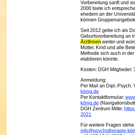
Vorbereitung sanft und si
2000 biete ich entsprech
ehedem an der Universität
können Gruppenangebote a
Seit 2012 gebe ich als D
Geburtsvorbereitung an i
ÄrztInnen
weiter und würd
Mutter, Kind und alle Bet
Methode sich auch in der
etablieren könnte.
Kosten: DGH Mitglieder: 30
Anmeldung:
Per Mail an Dipl.-Psych.
könig.de
Per Kontaktformular:
www
könig.de
(Navigationsbut
DGH Zentrum Mitte:
http
2021
Für weitere Fragen stehe
info@psychotherapie-kön