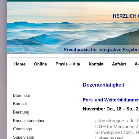
HERZLICH
Privatpraxis für Integrative Psyc
Home
Online
Praxis + Vita
Kontakt
Anfahrt
Ak
Dozententätigkeit
Blue hour
Fort- und Weiterbildunge
Burnout
November Do., 18.– So., 2
Beratung
Krisenintervention
Jahreskongress der D
DGH für Mediziner, 
Coachings
Schwerpunkt 2021: H
Supervision
Unbewussten