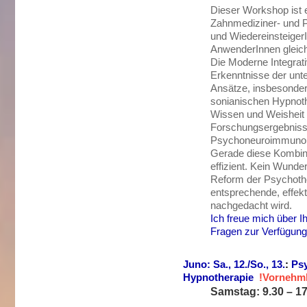
Dieser Workshop ist 
Zahnmediziner- und P
und Wiedereinsteiger
AnwenderInnen glei
Die Moderne Integrat
Erkenntnisse der unt
Ansätze, insbesonder
sonianischen Hypnothe
Wissen und Weisheit a
Forschungsergebniss
Psychoneuroimmunolo
Gerade diese Kombina
effizient. Kein Wunder
Reform der Psychothe
entsprechende, effekt
nachgedacht wird.
Ich freue mich über I
Fragen zur Verfügung
Juno: Sa., 12./So., 13.
:
Psy
Hypnotherapie
!Vornehml
Samstag: 9.30 – 17