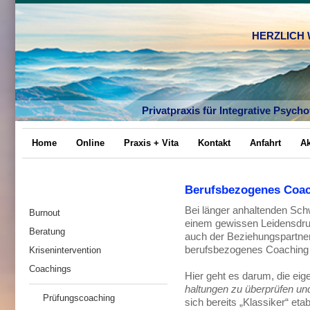
HERZLICH
Privatpraxis für Integrative Psyc
Home
Online
Praxis + Vita
Kontakt
Anfahrt
Ak
Berufsbezogenes Coa
Bei länger anhaltenden Schw
Burnout
einem gewissen Leidensdruc
Beratung
auch der Beziehungspartner
berufsbezogenes Coaching se
Krisenintervention
Coachings
Hier geht es darum, die ei
haltungen zu überprüfen un
Prüfungscoaching
sich bereits „Klassiker“ etab