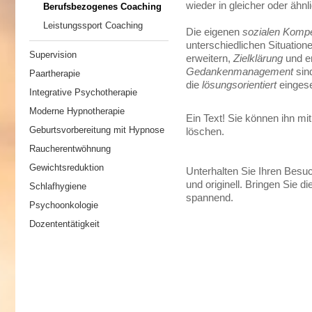
wieder in gleicher oder ähn
Berufsbezogenes Coaching
Leistungssport Coaching
Die eigenen
sozialen Komp
unterschiedlichen Situatio
Supervision
erweitern,
Zielklärung
und e
Gedankenmanagement
sind
Paartherapie
die
lösungsorientiert
eingese
Integrative Psychotherapie
Moderne Hypnotherapie
Ein Text! Sie können ihn mit
Geburtsvorbereitung mit Hypnose
löschen.
Raucherentwöhnung
Gewichtsreduktion
Unterhalten Sie Ihren Besu
und originell. Bringen Sie d
Schlafhygiene
spannend.
Psychoonkologie
Dozententätigkeit