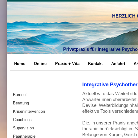
HERZLICH
Privatpraxis für Integrative Psyc
Home
Online
Praxis + Vita
Kontakt
Anfahrt
Ak
Integrative Psychother
Aktuell wird das Weiterbil
Burnout
AnwärterInnen überarbeitet
Beratung
Devise. Weiterbildungsinhalt
effektive Tools verschiedene
Krisenintervention
Coachings
Die, in unserer Praxis ang
Supervision
therapie berücksichtigt im S
Belange von Körper, Geist 
Paartherapie