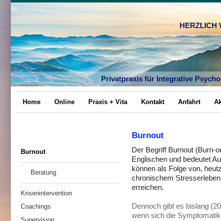
HERZLICH
Privatpraxis für Integrative Psyc
Home
Online
Praxis + Vita
Kontakt
Anfahrt
Ak
Burnout
Der Begriff Burnout (Burn
Burnout
Englischen und bedeutet Au
können als Folge von, heut
Beratung
chronischem Stresserleben
erreichen.
Krisenintervention
Dennoch gibt es bislang (20
Coachings
wenn sich die Symptomatik i
Supervision