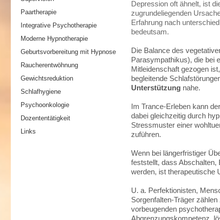
Depression oft ähnelt, ist d
Paartherapie
zugrundeliegenden Ursache
Erfahrung nach unterschied
Integrative Psychotherapie
bedeutsam.
Moderne Hypnotherapie
Die Balance des vegetativ
Geburtsvorbereitung mit Hypnose
Parasympathikus), die bei e
Raucherentwöhnung
Mitleidenschaft gezogen ist
Gewichtsreduktion
begleitende Schlafstörungen
Unterstützung
nahe.
Schlafhygiene
Psychoonkologie
Im Trance-Erleben kann der 
dabei gleichzeitig durch hy
Dozententätigkeit
Stressmuster einer wohltu
Links
zuführen.
Wenn bei längerfristiger Üb
feststellt, dass Abschalten
werden, ist therapeutische U
U. a. Perfektionisten, Men
Sorgenfalten-Träger zählen
vorbeugenden psychotherap
Abgrenzungskompetenz, lös