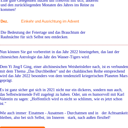
Eine gute Gelegenheit nutzen um friedvoll mit sich, anderen
und den zurückliegenden Monaten des Jahres ins Reine zu
kommen!
Dez.
Einkehr und Ausrichtung im Advent
Die Bedeutung der Feiertage und das Brauchtum der
Rauhnächte für sich Selbst neu entdecken.
Nun können Sie gut vorbereitet in das Jahr 2022 hineingehen, das laut der
chinesichen Astrologie das Jahr des Wasser-Tigers wird.
Dem Yi Jing/I Ging, einer altchinesischen Weisheitslehre nach, ist es verbunden
mit dem Thema „Das Durchbeißen“ und der chaldäischen Reihe entsprechend
wird das Jahr 2022 besonders von dem tendenziell kriegerischen Planeten Mars
geprägt.
Es ist ganz sicher gut sich in 2021 nicht nur ein dickeres, sondern nun auch,
das Selbstwärmende Fell zugelegt zu haben. Oder, um es humorvoll mit Karl
Valentin zu sagen: „Hoffentlich wird es nicht so schlimm, wie es jetzt schon
ist.“
Wie auch immer: Einatmen - Ausatmen - Durchatmen und in der Achtsamkeit
bleiben, also bei sich Selbst, im Inneren stark, nach außen flexibel!