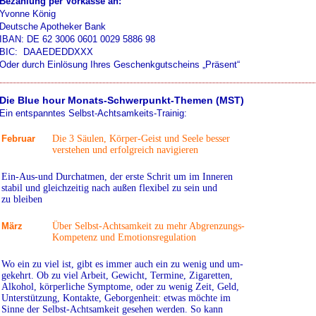
Bezahlung per Vorkasse an:
Yvonne König
Deutsche Apotheker Bank
IBAN: DE 62 3006 0601 0029 5886 98
BIC: DAAEDEDDXXX
Oder durch Einlösung Ihres Geschenkgutscheins „Präsent“
Die Blue hour Monats-Schwerpunkt-Themen (MST)
Ein entspanntes Selbst-Achtsamkeits-Trainig:
Februar
Die 3 Säulen, Körper-Geist und Seele besser
verstehen und erfolgreich navigieren
Ein-Aus-und Durchatmen, der erste Schrit um
im Inneren
stabil und gleichzeitig nach außen
flexibel zu sein und
zu
bleiben
März
Über Selbst-Achtsamkeit zu mehr Abgrenzungs-
Kompetenz und Emotionsregulation
Wo ein zu viel ist, gibt es immer auch ein zu
wenig und um-
gekehrt. Ob zu viel Arbeit, Gewicht, Termine, Zigaretten,
Alkohol, körperliche
Symptome, oder zu wenig Zeit,
Geld,
Unter
stützung, Kontakte, Geborgenheit: etwas möchte im
Sinne der Selbst-Achtsamkeit gesehen werden.
So kann